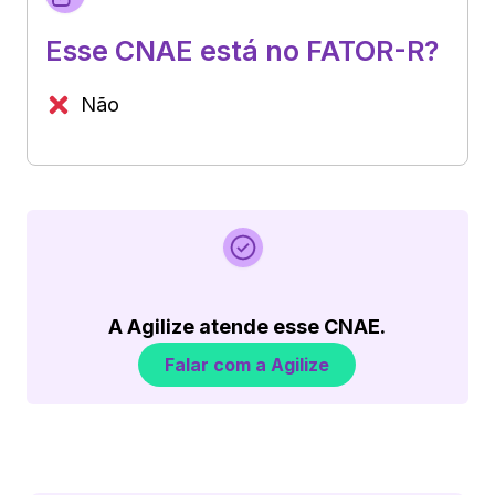
Esse CNAE está no FATOR-R?
Não
A Agilize atende esse CNAE.
Falar com a Agilize