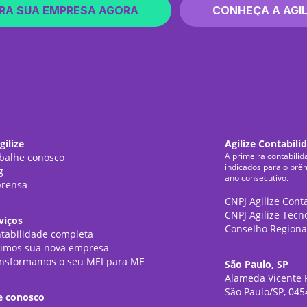
RA SUA EMPRESA AGORA
CONHEÇA A AGIL
gilize
Agilize Contabili
A primeira contabilid
balhe conosco
indicados para o prê
g
ano consecutivo.
rensa
CNPJ Agilize Cont
CNPJ Agilize Tecn
viços
Conselho Regiona
tabilidade completa
imos sua nova empresa
nsformamos o seu MEI para ME
São Paulo, SP
Alameda Vicente P
São Paulo/SP, 045
e conosco