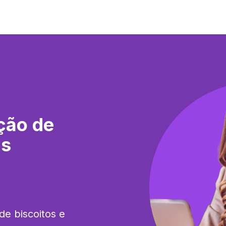
ção de
as
e biscoitos e 