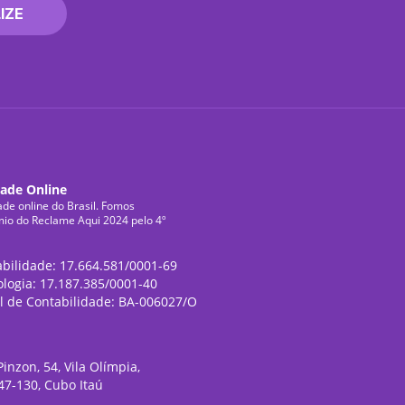
IZE
dade Online
ade online do Brasil. Fomos
mio do Reclame Aqui 2024 pelo 4º
abilidade: 17.664.581/0001-69
ologia: 17.187.385/0001-40
l de Contabilidade: BA-006027/O
inzon, 54, Vila Olímpia,
47-130, Cubo Itaú