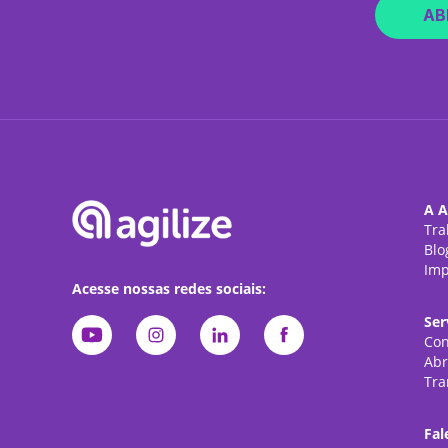
AB
A A
Tra
Blo
Imp
Acesse nossas redes sociais:
Ser
Con
Abr
Tra
Fal