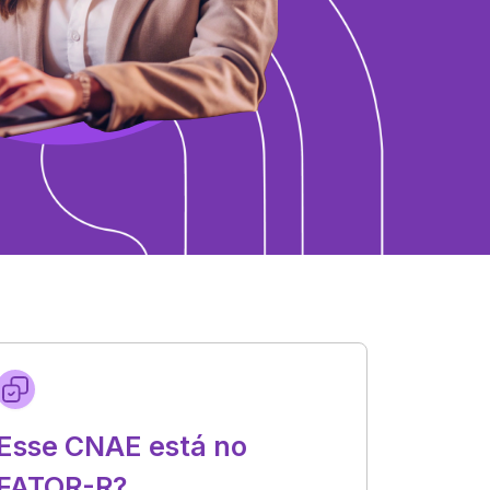
Esse CNAE está no
FATOR-R?