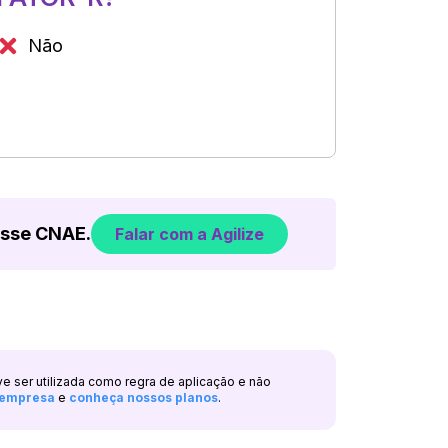
Não
esse CNAE.
Falar com a Agilize
ve ser utilizada como regra de aplicação e não
a empresa
e
conheça nossos planos
.