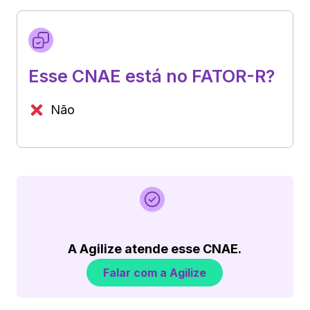
Esse CNAE está no FATOR-R?
Não
A Agilize atende esse CNAE.
Falar com a Agilize