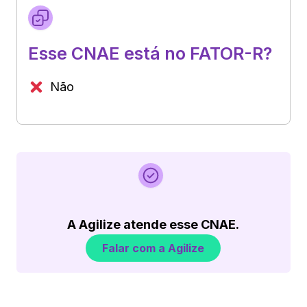
Esse CNAE está no FATOR-R?
Não
A Agilize atende esse CNAE.
Falar com a Agilize