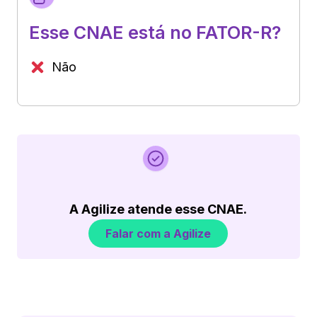
Esse CNAE está no FATOR-R?
Não
A Agilize atende esse CNAE.
Falar com a Agilize