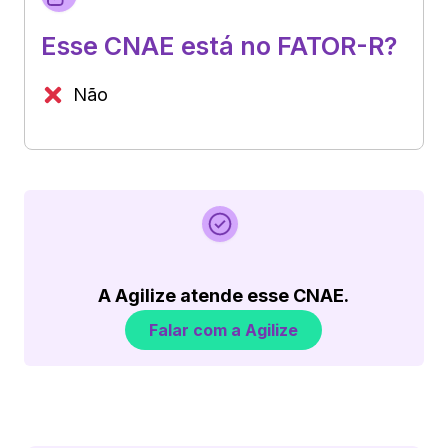
Esse CNAE está no FATOR-R?
Não
A Agilize atende esse CNAE.
Falar com a Agilize