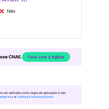
Não
esse CNAE.
Falar com a Agilize
ve ser utilizada como regra de aplicação e não
a empresa
e
conheça nossos planos
.