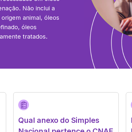
ação. Não inclui a 
origem animal, óleos 
finado, óleos 
camente tratados.
Qual anexo do Simples
Nacional pertence o CNAE