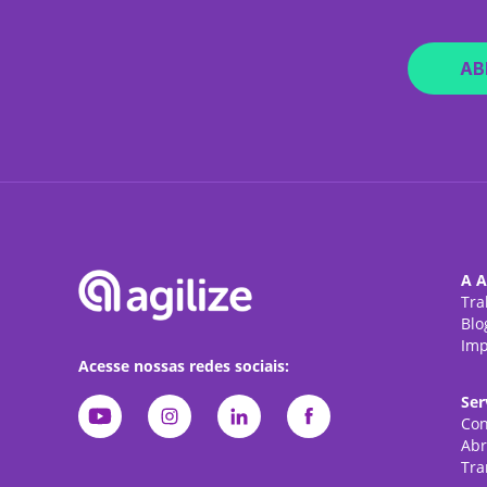
AB
A A
Tra
Blo
Imp
Acesse nossas redes sociais:
Ser
Con
Abr
Tra