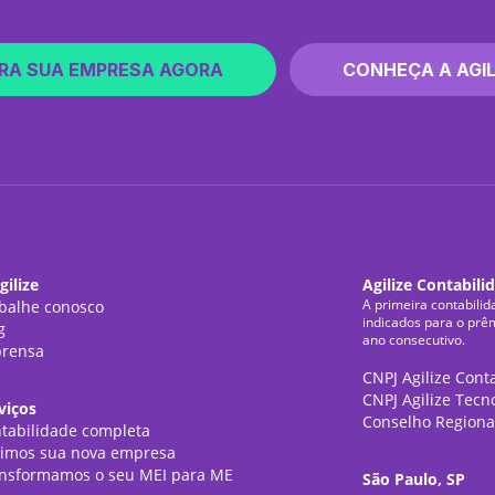
RA SUA EMPRESA AGORA
CONHEÇA A AGIL
gilize
Agilize Contabili
A primeira contabilid
balhe conosco
indicados para o prê
g
ano consecutivo.
rensa
CNPJ Agilize Cont
CNPJ Agilize Tecn
viços
Conselho Regiona
tabilidade completa
imos sua nova empresa
nsformamos o seu MEI para ME
São Paulo, SP