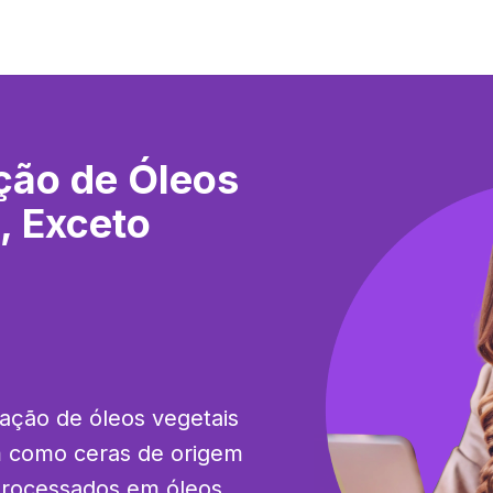
ção de Óleos
, Exceto
ação de óleos vegetais 
m como ceras de origem 
processados em óleos 