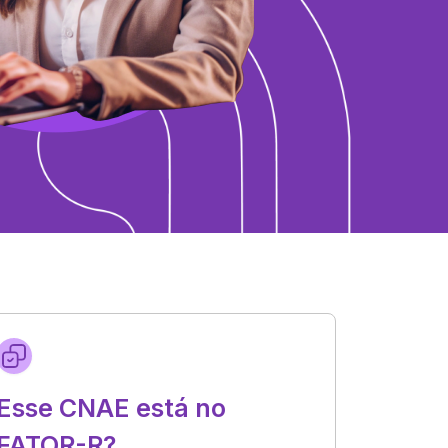
Esse CNAE está no
FATOR-R?