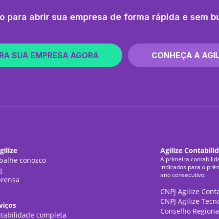
o para abrir sua empresa de forma rápida e sem b
RA SUA EMPRESA AGORA
CONHEÇA A AGIL
gilize
Agilize Contabili
A primeira contabilid
balhe conosco
indicados para o prê
g
ano consecutivo.
rensa
CNPJ Agilize Cont
CNPJ Agilize Tecn
viços
Conselho Regiona
tabilidade completa