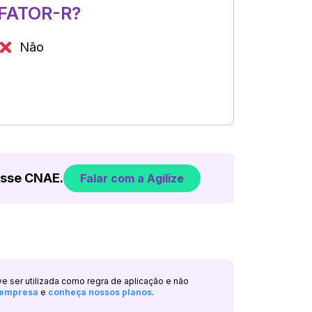
FATOR-R?
Não
esse CNAE.
Falar com a Agilize
ve ser utilizada como regra de aplicação e não
a empresa
e
conheça nossos planos
.