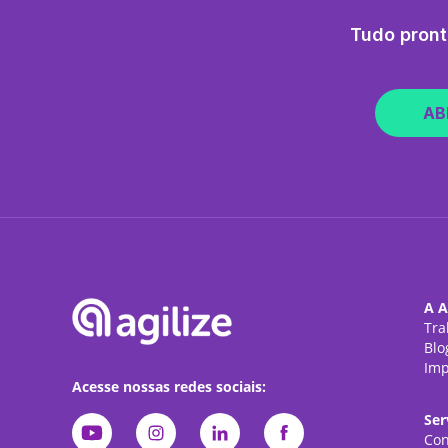
Tudo pront
AB
A A
Tra
Blo
Imp
Acesse nossas redes sociais:
Ser
Con