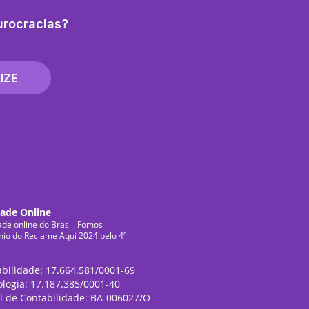
urocracias?
IZE
dade Online
ade online do Brasil. Fomos
mio do Reclame Aqui 2024 pelo 4º
abilidade: 17.664.581/0001-69
ologia: 17.187.385/0001-40
l de Contabilidade: BA-006027/O