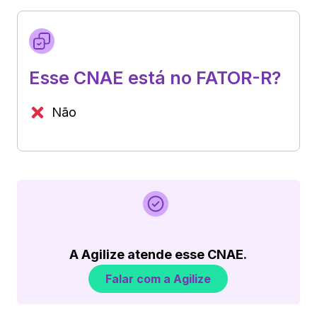
Esse CNAE está no FATOR-R?
Não
A Agilize atende esse CNAE.
Falar com a Agilize