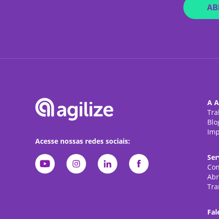
AB
A A
Tra
Blo
Imp
Acesse nossas redes sociais:
Ser
Con
Abr
Tra
Fal