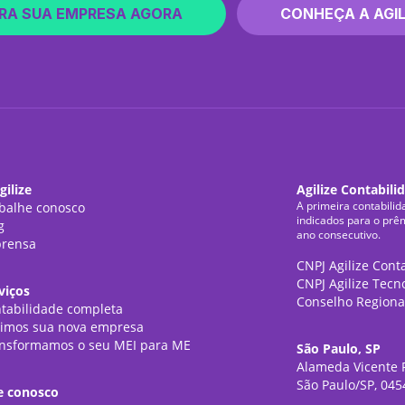
RA SUA EMPRESA AGORA
CONHEÇA A AGIL
gilize
Agilize Contabili
A primeira contabilid
balhe conosco
indicados para o prê
g
ano consecutivo.
rensa
CNPJ Agilize Cont
CNPJ Agilize Tecn
viços
Conselho Regiona
tabilidade completa
imos sua nova empresa
nsformamos o seu MEI para ME
São Paulo, SP
Alameda Vicente P
São Paulo/SP, 045
e conosco