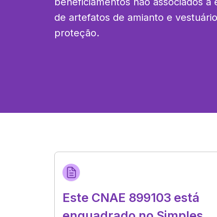
beneficiamentos não associados à e
de artefatos de amianto e vestuário
proteção.
Este CNAE 899103 está
enquadrado no Simples