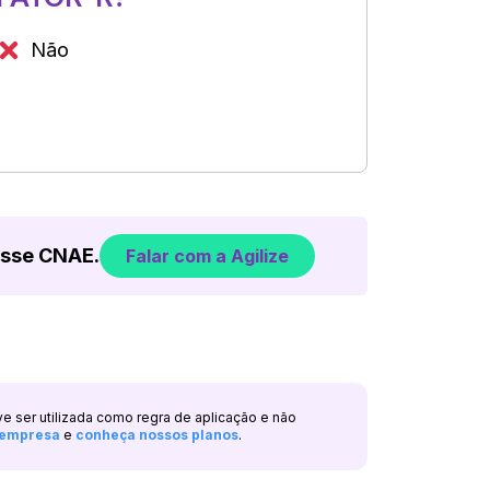
Não
esse CNAE.
Falar com a Agilize
ve ser utilizada como regra de aplicação e não
a empresa
e
conheça nossos planos
.