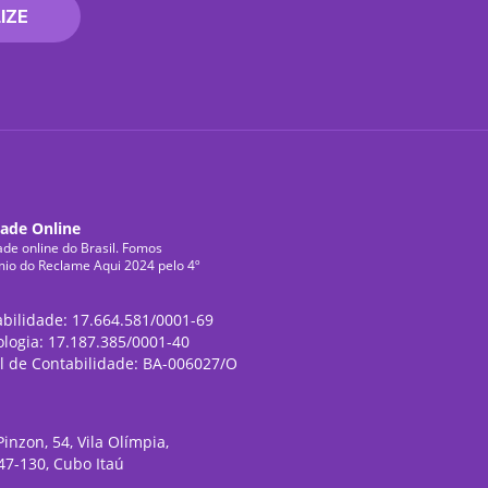
IZE
dade Online
ade online do Brasil. Fomos
mio do Reclame Aqui 2024 pelo 4º
abilidade: 17.664.581/0001-69
ologia: 17.187.385/0001-40
l de Contabilidade: BA-006027/O
inzon, 54, Vila Olímpia,
47-130, Cubo Itaú