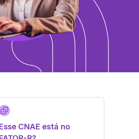
Esse CNAE está no
FATOR-R?