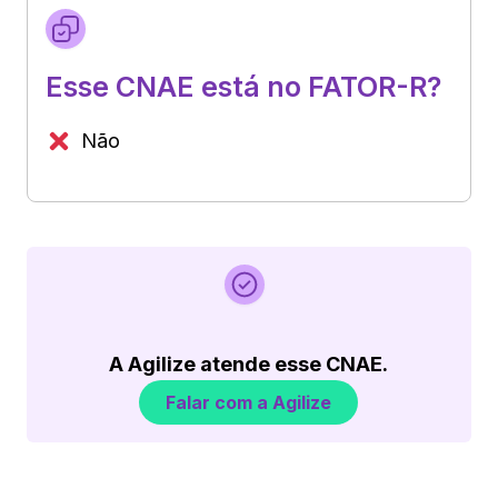
Esse CNAE está no FATOR-R?
Não
A Agilize atende esse CNAE.
Falar com a Agilize