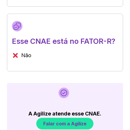
Esse CNAE está no FATOR-R?
Não
A Agilize atende esse CNAE.
Falar com a Agilize