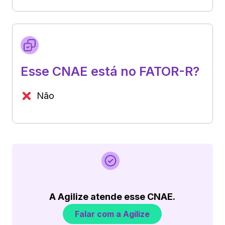
Esse CNAE está no FATOR-R?
Não
A Agilize atende esse CNAE.
Falar com a Agilize