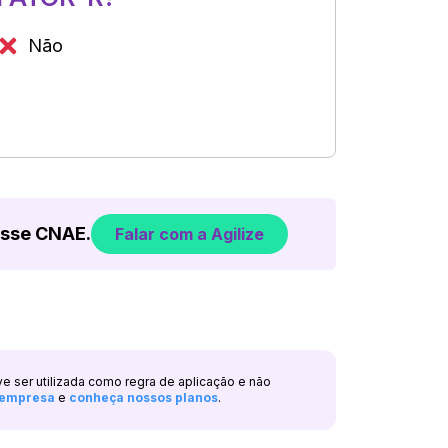
Não
esse CNAE.
Falar com a Agilize
ve ser utilizada como regra de aplicação e não
a empresa
e
conheça nossos planos
.