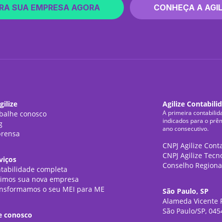
RA SUA EMPRESA AGORA
CONHEÇA A AGIL
gilize
Agilize Contabili
A primeira contabilid
balhe conosco
indicados para o prê
g
ano consecutivo.
rensa
CNPJ Agilize Cont
CNPJ Agilize Tecn
viços
Conselho Regiona
tabilidade completa
imos sua nova empresa
nsformamos o seu MEI para ME
São Paulo, SP
Alameda Vicente P
São Paulo/SP, 045
e conosco