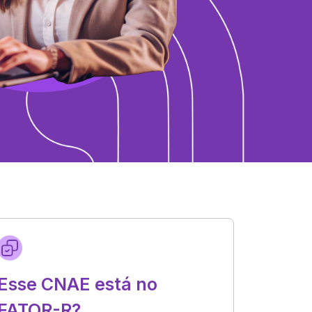
Esse CNAE está no
FATOR-R?