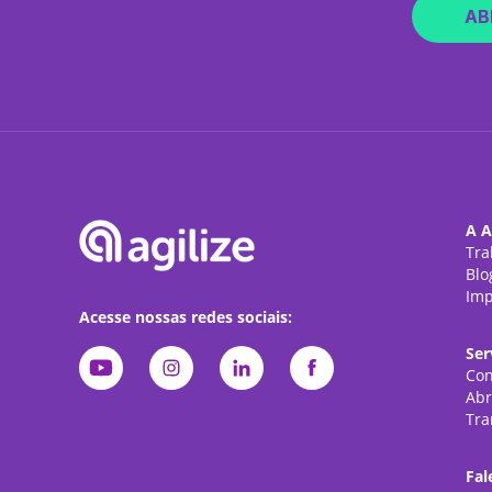
AB
A A
Tra
Blo
Imp
Acesse nossas redes sociais:
Ser
Con
Abr
Tra
Fal