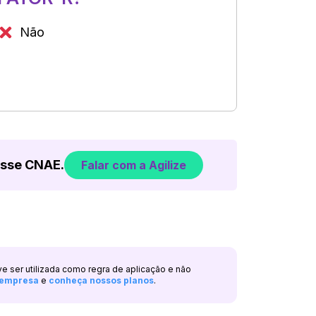
Não
esse CNAE.
Falar com a Agilize
ve ser utilizada como regra de aplicação e não
a empresa
e
conheça nossos planos
.