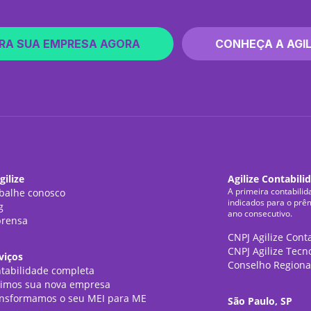
RA SUA EMPRESA AGORA
CONHEÇA A AGIL
gilize
Agilize Contabili
A primeira contabilid
balhe conosco
indicados para o prê
g
ano consecutivo.
rensa
CNPJ Agilize Cont
CNPJ Agilize Tecn
viços
Conselho Regiona
tabilidade completa
imos sua nova empresa
nsformamos o seu MEI para ME
São Paulo, SP