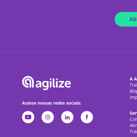
AB
A A
Tra
Blo
Imp
Acesse nossas redes sociais:
Ser
Con
Abr
Tra