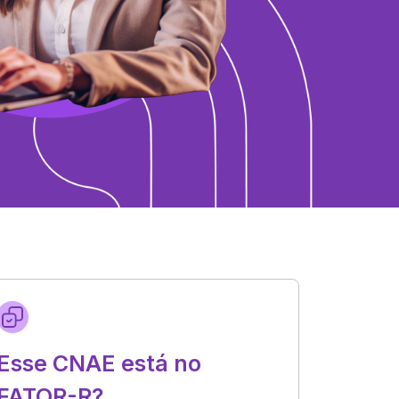
Esse CNAE está no
FATOR-R?