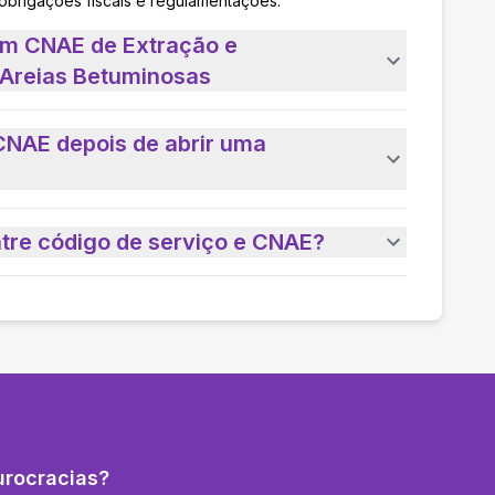
 obrigações fiscais e regulamentações.
um CNAE de Extração e
 Areias Betuminosas
CNAE depois de abrir uma
ntre código de serviço e CNAE?
urocracias?