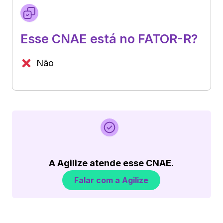
Esse CNAE está no FATOR-R?
Não
A Agilize atende esse CNAE.
Falar com a Agilize