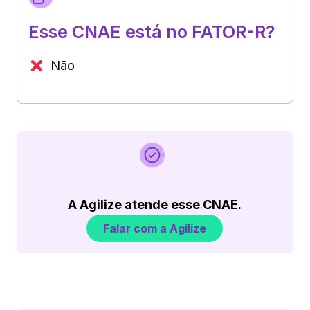
Esse CNAE está no FATOR-R?
Não
A Agilize atende esse CNAE.
Falar com a Agilize