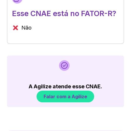
Esse CNAE está no FATOR-R?
Não
A Agilize atende esse CNAE.
Falar com a Agilize