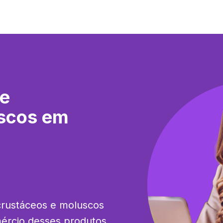
de
scos em
crustáceos e moluscos 
rcio desses produtos. 