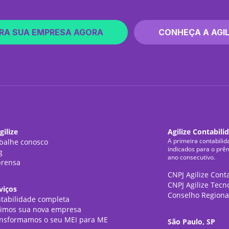
RA SUA EMPRESA AGORA
CONHEÇA A AGIL
gilize
Agilize Contabili
A primeira contabilid
balhe conosco
indicados para o prê
g
ano consecutivo.
rensa
CNPJ Agilize Cont
CNPJ Agilize Tecn
viços
Conselho Regiona
tabilidade completa
imos sua nova empresa
nsformamos o seu MEI para ME
São Paulo, SP