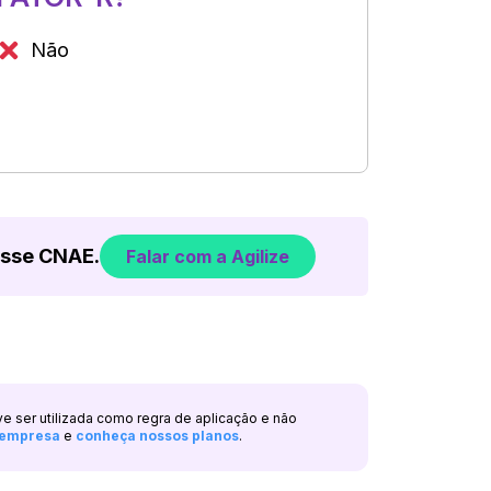
Não
esse CNAE.
Falar com a Agilize
ve ser utilizada como regra de aplicação e não
a empresa
e
conheça nossos planos
.