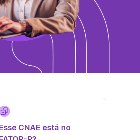
Esse CNAE está no
FATOR-R?