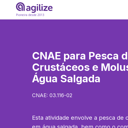
Pioneira desde 2013
CNAE para
Pesca 
Crustáceos e Molu
Água Salgada
CNAE:
03.116-02
Esta atividade envolve a pesca de 
em água salgada, bem como o comé