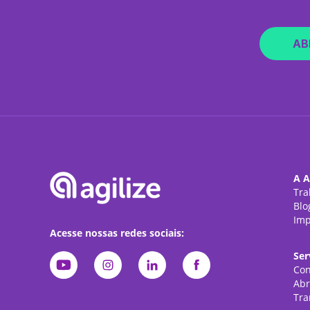
AB
A A
Tra
Blo
Imp
Acesse nossas redes sociais:
Ser
Con
Abr
Tra