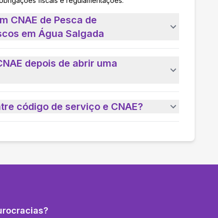
 obrigações fiscais e regulamentações.
 um CNAE de Pesca de
scos em Água Salgada
CNAE depois de abrir uma
ntre código de serviço e CNAE?
urocracias?