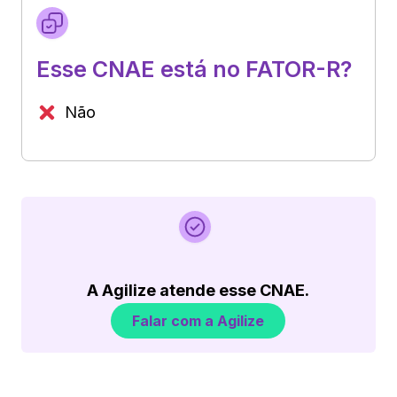
Esse CNAE está no FATOR-R?
Não
A Agilize atende esse CNAE.
Falar com a Agilize