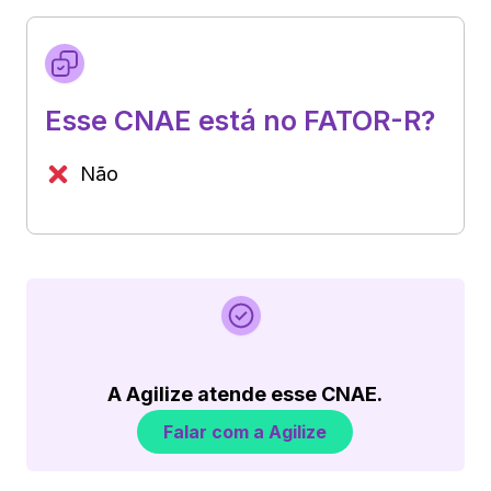
Esse CNAE está no FATOR-R?
Não
A Agilize atende esse CNAE.
Falar com a Agilize