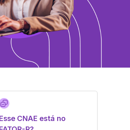
Esse CNAE está no
FATOR-R?