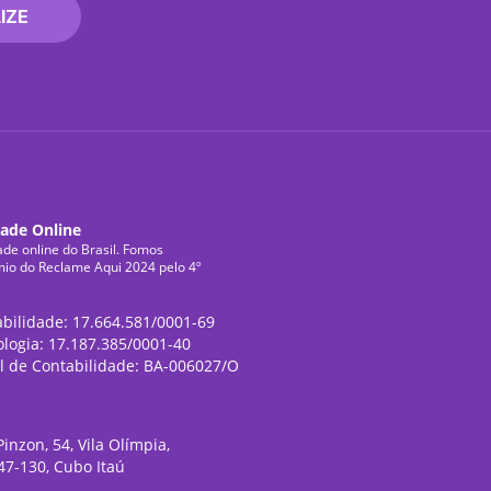
IZE
dade Online
ade online do Brasil. Fomos
mio do Reclame Aqui 2024 pelo 4º
abilidade: 17.664.581/0001-69
ologia: 17.187.385/0001-40
l de Contabilidade: BA-006027/O
inzon, 54, Vila Olímpia,
47-130, Cubo Itaú