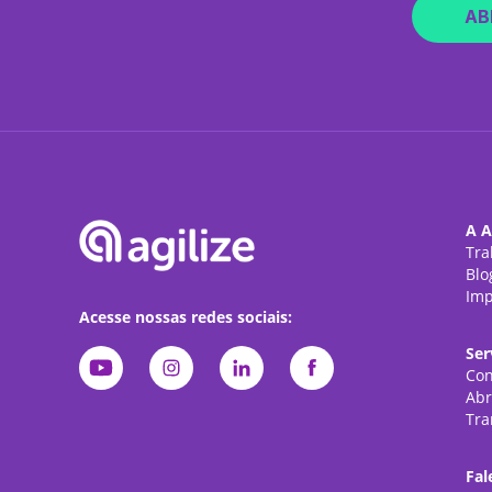
AB
A A
Tra
Blo
Imp
Acesse nossas redes sociais:
Ser
Con
Abr
Tra
Fal