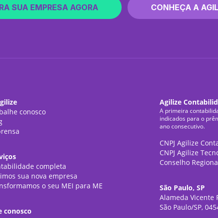
RA SUA EMPRESA AGORA
CONHEÇA A AGIL
gilize
Agilize Contabili
A primeira contabilid
balhe conosco
indicados para o prê
g
ano consecutivo.
rensa
CNPJ Agilize Cont
CNPJ Agilize Tecn
viços
Conselho Regiona
tabilidade completa
imos sua nova empresa
nsformamos o seu MEI para ME
São Paulo, SP
Alameda Vicente P
São Paulo/SP, 045
e conosco