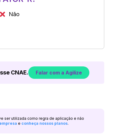
Não
esse CNAE.
Falar com a Agilize
ve ser utilizada como regra de aplicação e não
a empresa
e
conheça nossos planos
.