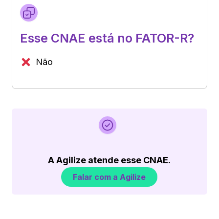
Esse CNAE está no FATOR-R?
Não
A Agilize atende esse CNAE.
Falar com a Agilize