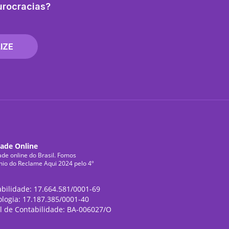
urocracias?
IZE
dade Online
ade online do Brasil. Fomos
mio do Reclame Aqui 2024 pelo 4º
abilidade: 17.664.581/0001-69
ologia: 17.187.385/0001-40
l de Contabilidade: BA-006027/O