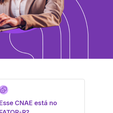
Esse CNAE está no
FATOR-R?