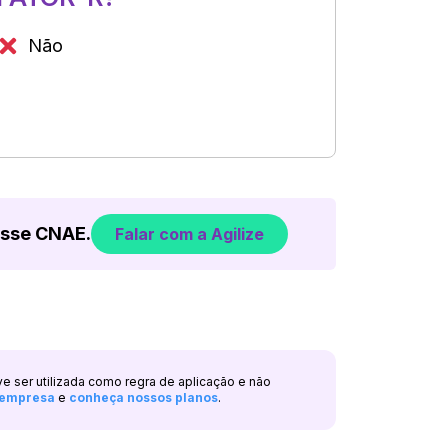
Não
esse CNAE.
Falar com a Agilize
ve ser utilizada como regra de aplicação e não
a empresa
e
conheça nossos planos
.