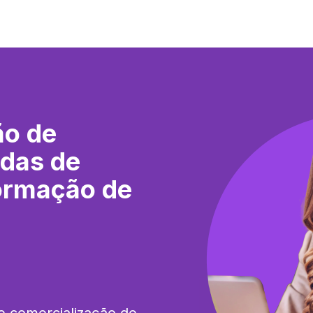
ão de
adas de
Formação de