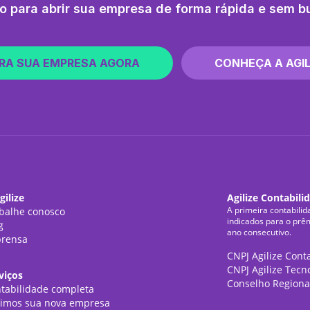
o para abrir sua empresa de forma rápida e sem b
RA SUA EMPRESA AGORA
CONHEÇA A AGIL
gilize
Agilize Contabili
A primeira contabilid
balhe conosco
indicados para o prê
g
ano consecutivo.
rensa
CNPJ Agilize Cont
CNPJ Agilize Tecn
viços
Conselho Regiona
tabilidade completa
imos sua nova empresa