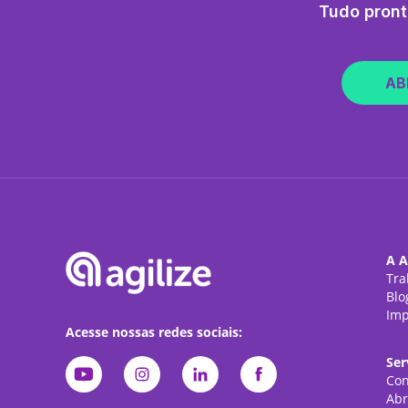
Tudo pront
AB
A A
Tra
Blo
Imp
Acesse nossas redes sociais:
Ser
Con
Abr