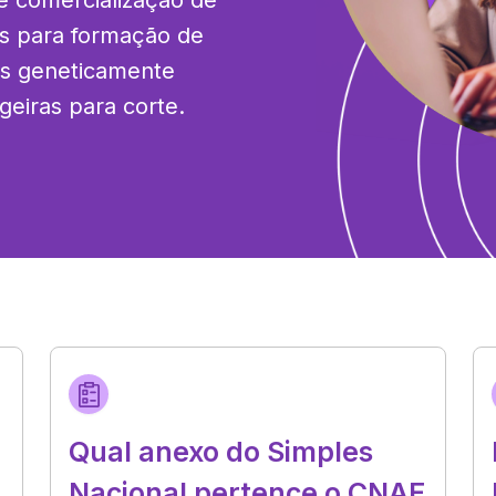
e comercialização de 
as para formação de 
as geneticamente 
geiras para corte.
Qual anexo do Simples
Nacional pertence o CNAE