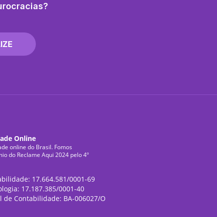
urocracias?
IZE
dade Online
ade online do Brasil. Fomos
mio do Reclame Aqui 2024 pelo 4º
abilidade: 17.664.581/0001-69
ologia: 17.187.385/0001-40
l de Contabilidade: BA-006027/O