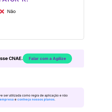
Não
esse CNAE.
Falar com a Agilize
ve ser utilizada como regra de aplicação e não
a empresa
e
conheça nossos planos
.