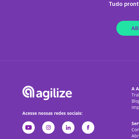
Tudo pront
AB
A A
Tra
Blo
Imp
Acesse nossas redes sociais:
Ser
Con
Abr