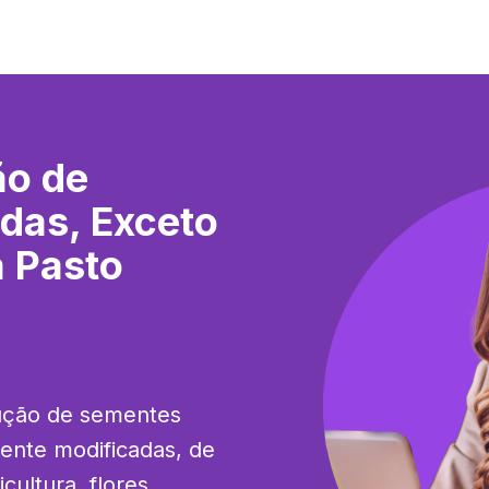
ão de
das, Exceto
a Pasto
ução de sementes 
mente modificadas, de 
ultura, flores, 