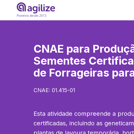
Pioneira desde 2013
CNAE para
Produç
Sementes Certifica
de Forrageiras par
CNAE:
01.415-01
Esta atividade compreende a prod
certificadas, incluindo as genetica
plantas de lavoura temporária, hortic