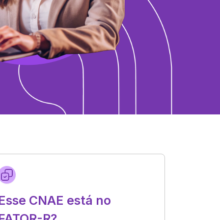
Esse CNAE está no
FATOR-R?