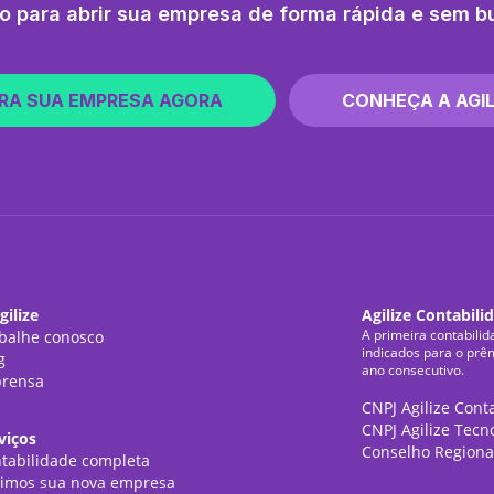
o para abrir sua empresa de forma rápida e sem b
RA SUA EMPRESA AGORA
CONHEÇA A AGIL
gilize
Agilize Contabili
A primeira contabilid
balhe conosco
indicados para o prê
g
ano consecutivo.
rensa
CNPJ Agilize Cont
CNPJ Agilize Tecn
viços
Conselho Regiona
tabilidade completa
imos sua nova empresa