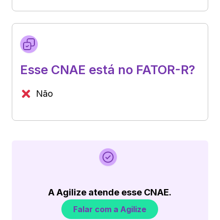
Esse CNAE está no FATOR-R?
Não
A Agilize atende esse CNAE.
Falar com a Agilize