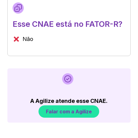
Esse CNAE está no FATOR-R?
Não
A Agilize atende esse CNAE.
Falar com a Agilize