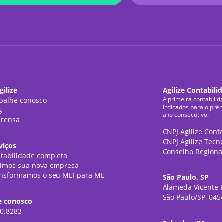
gilize
Agilize Contabili
A primeira contabilid
balhe conosco
indicados para o prê
g
ano consecutivo.
rensa
CNPJ Agilize Cont
CNPJ Agilize Tecn
viços
Conselho Regiona
tabilidade completa
imos sua nova empresa
nsformamos o seu MEI para ME
São Paulo, SP
Alameda Vicente P
São Paulo/SP, 045
e conosco
0.8283