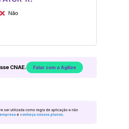
Não
esse CNAE.
Falar com a Agilize
ve ser utilizada como regra de aplicação e não
a empresa
e
conheça nossos planos
.