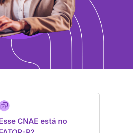
Esse CNAE está no
FATOR-R?