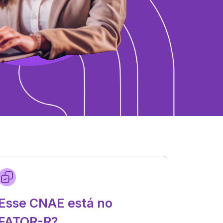
Esse CNAE está no
FATOR-R?