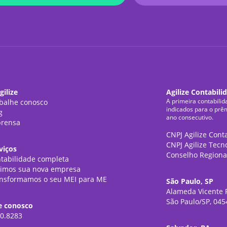
gilize
Agilize Contabili
A primeira contabilid
balhe conosco
indicados para o prê
g
ano consecutivo.
rensa
CNPJ Agilize Cont
CNPJ Agilize Tecn
viços
Conselho Regiona
tabilidade completa
imos sua nova empresa
nsformamos o seu MEI para ME
São Paulo, SP
Alameda Vicente P
São Paulo/SP, 045
e conosco
0.8283