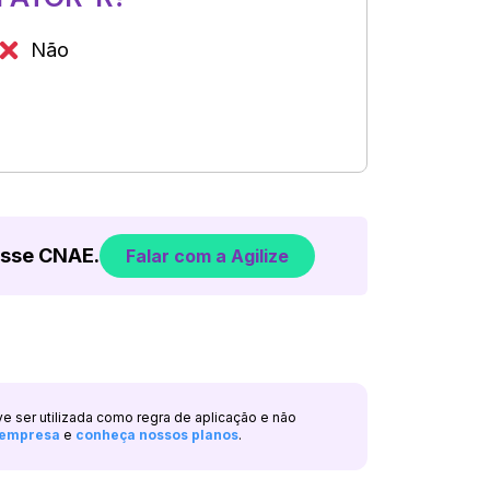
Não
esse CNAE.
Falar com a Agilize
ve ser utilizada como regra de aplicação e não
a empresa
e
conheça nossos planos
.