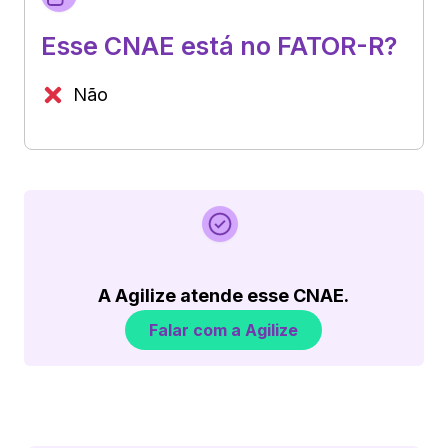
Esse CNAE está no FATOR-R?
Não
A Agilize atende esse CNAE.
Falar com a Agilize