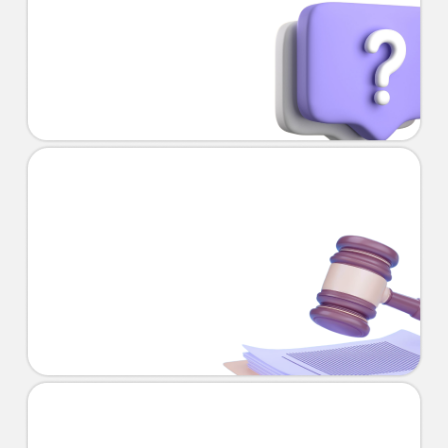
Posso ser CLT e PJ ao mesmo
tempo?
Quais os principais direitos do
trabalhador?