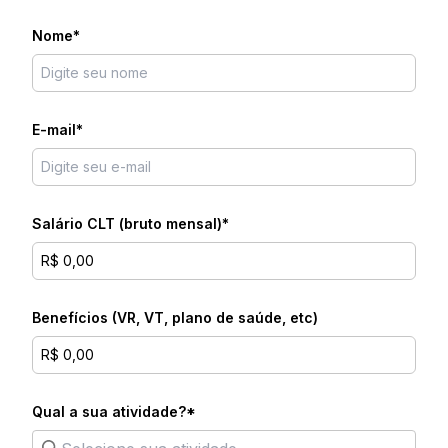
Consultar outros CNAEs que atendemos
Imprensa
Nome*
Programa de Parcerias
Programa de Indicação
Conteúdo
E-mail*
Blog
Suporte
4020-8283
Salário CLT (bruto mensal)*
Ligação local
Benefícios (VR, VT, plano de saúde, etc)
Qual a sua atividade?*