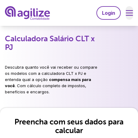
Login
Serviços
Calculadora Salário CLT x
PJ
Soluções
Abrir empresa grátis
Planos
Agilize Multibenefícios
Trocar de contador
Descubra quanto você vai receber ou compare
Recursos
Agilize Unique
os modelos com a calculadora CLT x PJ e
Migrar de MEI para ME
entenda qual a opção
compensa mais para
A Agilize
Ferramentas
você
. Com cálculo completo de impostos,
Contabilidade especializada em:
benefícios e encargos.
Calculdadora CLTxPJ
A Agilize é confiável
Desenvolvedores
Consulta de CNAEs
Médicos
Depoimentos de clientes
Gerador de invoice
Engenheiros
Preencha com seus dados para
Psicólogos
Explore
Faça parte do time Agilize
Consultores
calcular
Advogados
Perguntas Frequentes