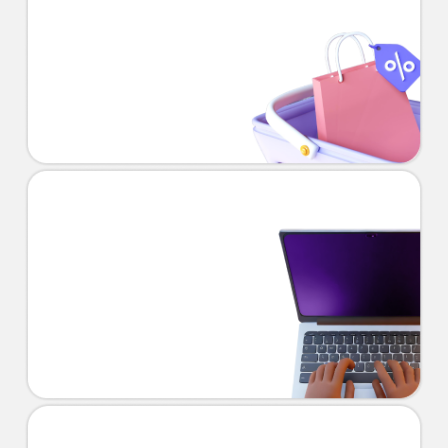
Comprar com CNPJ: veja como
funciona para garantir maiores
descontos
Passo a passo para abrir um